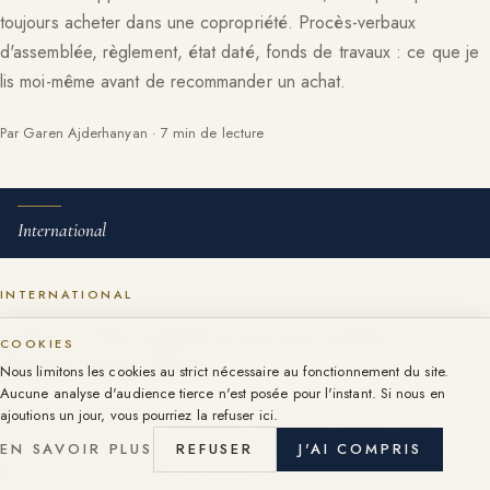
toujours acheter dans une copropriété. Procès-verbaux
d'assemblée, règlement, état daté, fonds de travaux : ce que je
lis moi-même avant de recommander un achat.
Par Garen Ajderhanyan · 7 min de lecture
International
INTERNATIONAL
Acheter à Nice quand on n'est pas résident : le
COOKIES
déroulé, pas les clichés
Nous limitons les cookies au strict nécessaire au fonctionnement du site.
Aucune analyse d'audience tierce n'est posée pour l'instant. Si nous en
Aucune condition de nationalité, un parcours balisé, offre,
ajoutions un jour, vous pourriez la refuser ici.
compromis, notaire, et trois sujets à préparer sérieusement : le
EN SAVOIR PLUS
REFUSER
J'AI COMPRIS
financement, la circulation des fonds et la fiscalité. Le déroulé